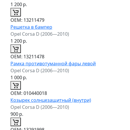
1 200
р.
ОЕМ:
13211479
Решетка в бампер
Opel Corsa D (2006—2010)
1 200
р.
ОЕМ:
13211478
Рамка противотуманной фары левой
Opel Corsa D (2006—2010)
1 000
р.
ОЕМ:
010440018
Козырек солнцезащитный (внутри)
Opel Corsa D (2006—2010)
900
р.
ОЕМ:
13291998