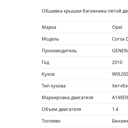
Обшивка крышки багажника пятой дв
Марка
Opel
Модель
Corsa 
Производитель
GENER
Год
2010
Кузов
W0L0S
Тип кузова
Хетчбэ
Маркировка двигателя
A14XER
Объем двигателя
1.4
Топливо
Бензи