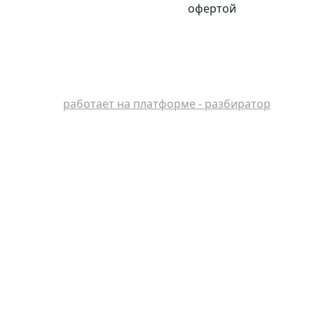
офертой
работает на платформе - разбиратор