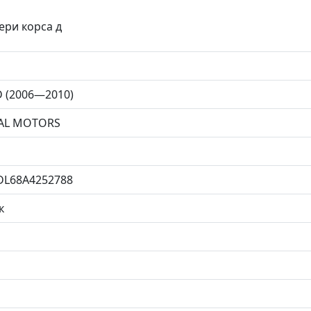
ери корса д
D (2006—2010)
AL MOTORS
DL68A4252788
к
н