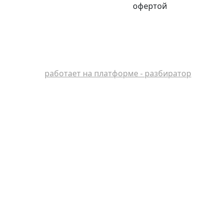
офертой
работает на платформе - разбиратор