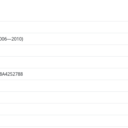
2006—2010)
8A4252788