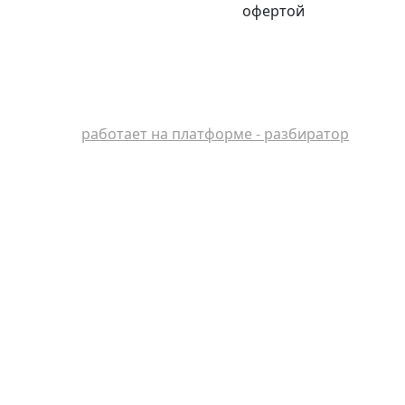
офертой
работает на платформе - разбиратор