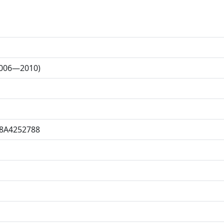
2006—2010)
8A4252788