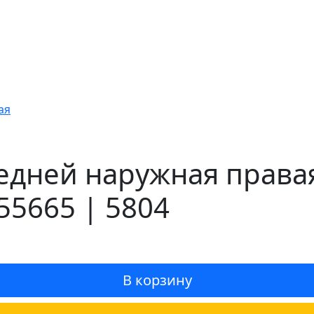
ая
едней наружная правая
55665 | 5804
В корзину