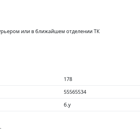
курьером или в ближайшем отделении ТК
178
55565534
б.у
.