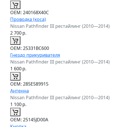
ОЕМ:
240168X40C
Проводка (коса)
Nissan Pathfinder III рестайлинг (2010—2014)
2 700
р.
ОЕМ:
25331BC600
Гнездо прикуривателя
Nissan Pathfinder III рестайлинг (2010—2014)
1 600
р.
ОЕМ:
285E589915
Антенна
Nissan Pathfinder III рестайлинг (2010—2014)
1 100
р.
ОЕМ:
25145JD00A
Кнопка