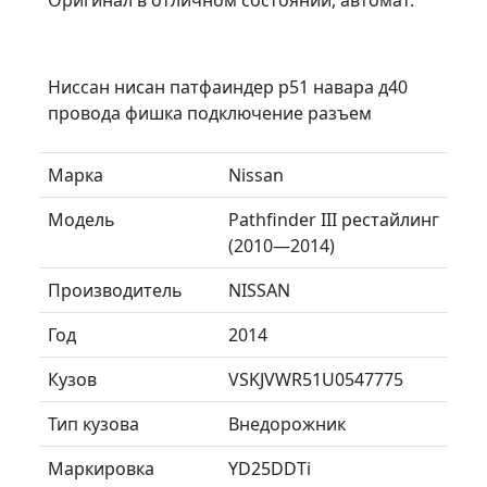
Ниссан нисан патфаиндер р51 навара д40
провода фишка подключение разъем
Марка
Nissan
Модель
Pathfinder III рестайлинг
(2010—2014)
Производитель
NISSAN
Год
2014
Кузов
VSKJVWR51U0547775
Тип кузова
Внедорожник
Маркировка
YD25DDTi