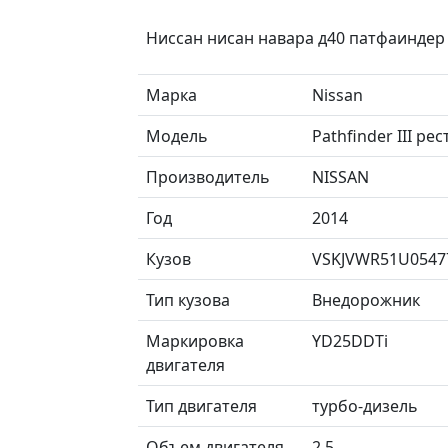
Ниссан нисан навара д40 патфаиндер
Марка
Nissan
Модель
Pathfinder III ре
Производитель
NISSAN
Год
2014
Кузов
VSKJVWR51U0547
Тип кузова
Внедорожник
Маркировка
YD25DDTi
двигателя
Тип двигателя
турбо-дизель
Объем двигателя
2.5