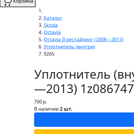
Корзина
Каталог
Skoda
Octavia
Octavia II рестайлинг (2008—2013)
Уплотнитель (внутри)
9265
Уплотнитель (вну
—2013) 1z086747
700
р.
В наличии
2 шт.