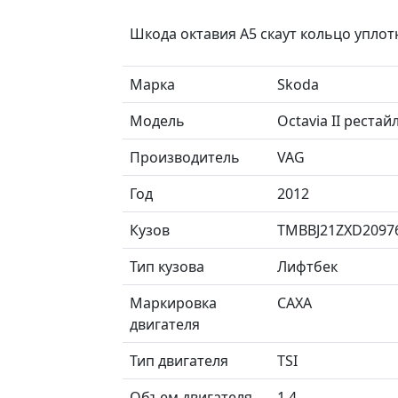
Шкода октавия А5 скаут кольцо упло
Марка
Skoda
Модель
Octavia II реста
Производитель
VAG
Год
2012
Кузов
TMBBJ21ZXD2097
Тип кузова
Лифтбек
Маркировка
CAXA
двигателя
Тип двигателя
TSI
Объем двигателя
1.4