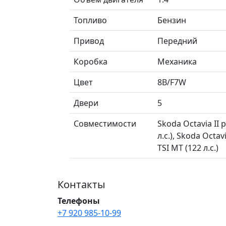
Топливо
Бензин
Привод
Передний
Коробка
Механика
Цвет
8B/F7W
Двери
5
Совместимости
Skoda Octavia II
л.с.), Skoda Octa
TSI MT (122 л.с.)
Контакты
Телефоны
+7 920 985-10-99