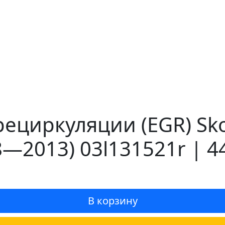
ециркуляции (EGR) Skod
8—2013) 03l131521r | 4
В корзину