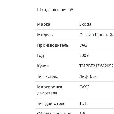
Шкода октавия а5
Марка
Skoda
Модель
Octavia II реста
Производитель
VAG
Год
2009
Кузов
TMBBT21Z6A2052
Тип кузова
Лифтбек
Маркировка
CAYC
двигателя
Тип двигателя
TDI
Объем двигателя
1.6