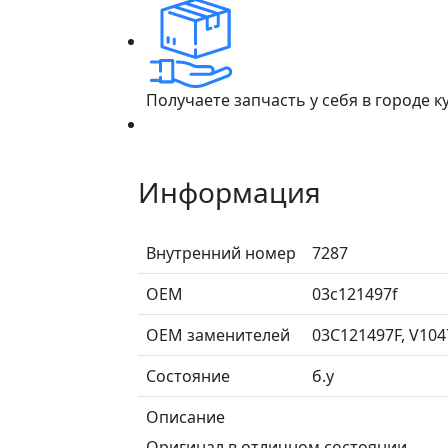
Получаете запчасть у себя в городе 
Информация
Внутренний номер
7287
ОЕМ
03c121497f
ОЕМ заменителей
03C121497F, V104
Состояние
б.у
Описание
Оригинал в отличном состоянии.