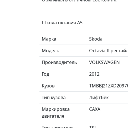
Шкода октавия А5
Марка
Skoda
Модель
Octavia II реста
Производитель
VOLKSWAGEN
Год
2012
Кузов
TMBBJ21ZXD2097
Тип кузова
Лифтбек
Маркировка
CAXA
двигателя
Тип двигателя
TSI