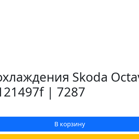
хлаждения Skoda Octav
121497f | 7287
В корзину