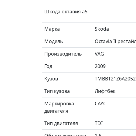
Шкода октавия а5
Марка
Skoda
Модель
Octavia II реста
Производитель
VAG
Год
2009
Кузов
TMBBT21Z6A2052
Тип кузова
Лифтбек
Маркировка
CAYC
двигателя
Тип двигателя
TDI
Объем двигателя
1.6