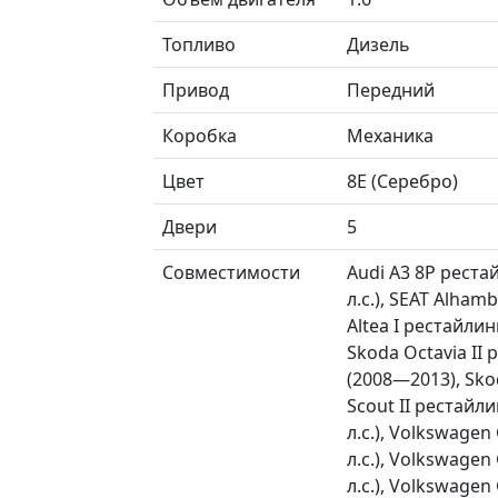
Топливо
Дизель
Привод
Передний
Коробка
Механика
Цвет
8E (Серебро)
Двери
5
Совместимости
Audi A3 8P рестай
л.с.), SEAT Alhamb
Altea I рестайлин
Skoda Octavia II 
(2008—2013), Sko
Scout II рестайли
л.с.), Volkswagen
л.с.), Volkswagen
л.с.), Volkswagen 