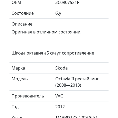
ОЕМ
3C0907521F
Состояние
б.у
Описание
Оригинал в отличном состоянии.
Шкода октавия а5 скаут сопротивление
Марка
Skoda
Модель
Octavia II рестайлинг
(2008—2013)
Производитель
VAG
Год
2012
Кузов
TMBBJ21ZXD2097667