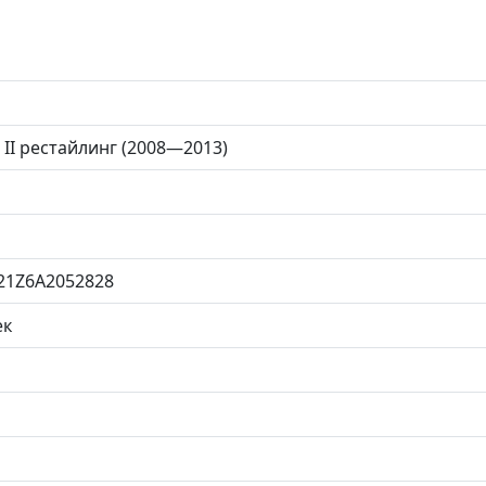
 II рестайлинг (2008—2013)
21Z6A2052828
ек