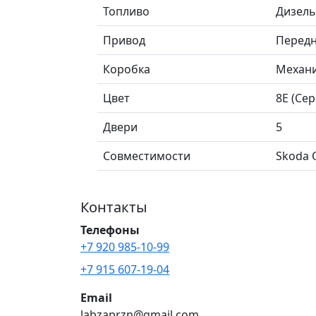
Топливо
Дизель
Привод
Перед
Коробка
Механ
Цвет
8E (Се
Двери
5
Совместимости
Skoda O
Контакты
Телефоны
+7 920 985-10-99
+7 915 607-19-04
Email
labzaprzn@gmail.com