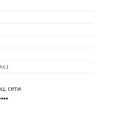
.с.)
ц. сети