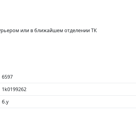
курьером или в ближайшем отделении ТК
6597
1k0199262
б.у