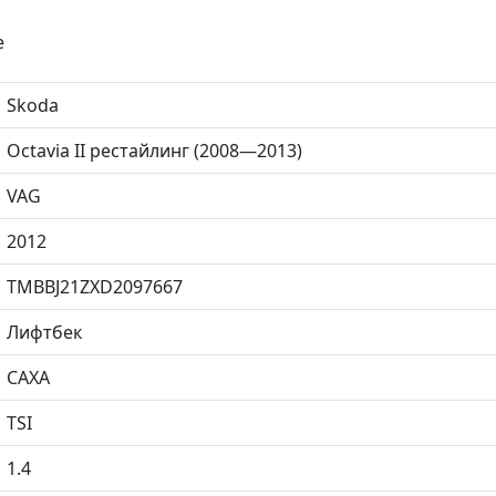
е
Skoda
Octavia II рестайлинг (2008—2013)
VAG
2012
TMBBJ21ZXD2097667
Лифтбек
CAXA
TSI
1.4