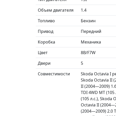
Объем двигателя
1.4
Топливо
Бензин
Привод
Передний
Коробка
Механика
Цвет
8B/F7W
Двери
5
Совместимости
Skoda Octavia I ре
Skoda Octavia II (
II (2004—2009) 1.6
TDI 4WD MT (105 л
(105 л.с.), Skoda 
Octavia II (2004—2
(2004—2009) 2.0 TS