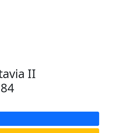
via II
684