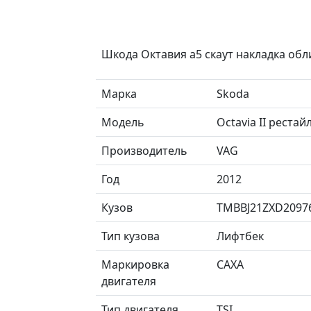
Шкода Октавия а5 скаут накладка об
Марка
Skoda
Модель
Octavia II реста
Производитель
VAG
Год
2012
Кузов
TMBBJ21ZXD2097
Тип кузова
Лифтбек
Маркировка
CAXA
двигателя
Тип двигателя
TSI