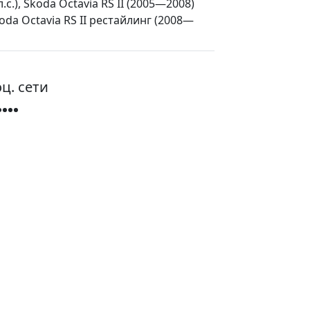
.с.), Skoda Octavia RS II (2005—2008)
 Skoda Octavia RS II рестайлинг (2008—
ц. сети