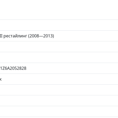
 II рестайлинг (2008—2013)
1Z6A2052828
к