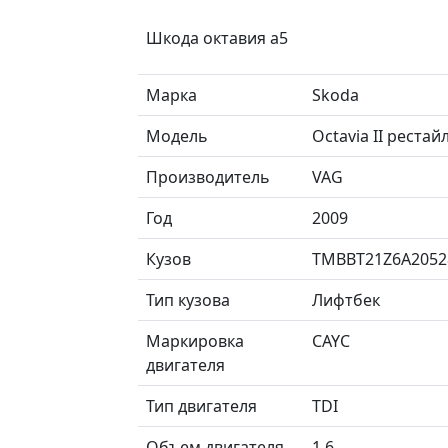
Шкода октавия а5
Марка
Skoda
Модель
Octavia II реста
Производитель
VAG
Год
2009
Кузов
TMBBT21Z6A2052
Тип кузова
Лифтбек
Маркировка
CAYC
двигателя
Тип двигателя
TDI
Объем двигателя
1.6