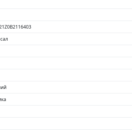
21Z0B2116403
сал
ний
ика