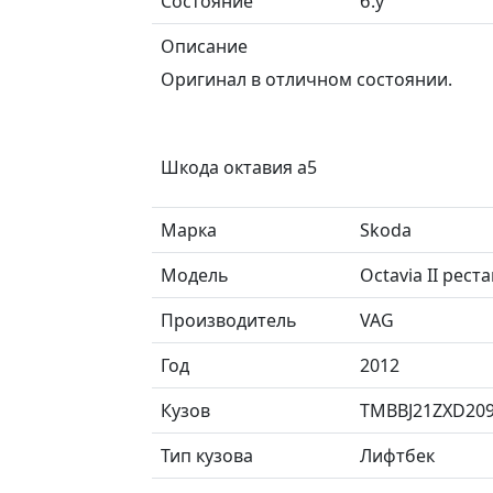
Состояние
б.у
Описание
Оригинал в отличном состоянии.
Шкода октавия а5
Марка
Skoda
Модель
Octavia II рес
Производитель
VAG
Год
2012
Кузов
TMBBJ21ZXD20
Тип кузова
Лифтбек