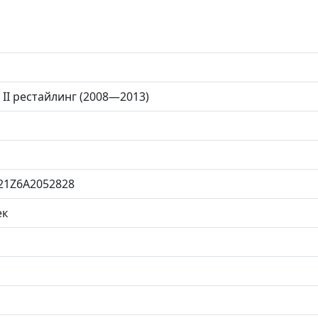
 II рестайлинг (2008—2013)
21Z6A2052828
ек