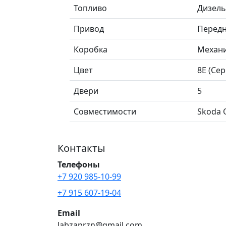
Топливо
Дизель
Привод
Перед
Коробка
Механ
Цвет
8E (Се
Двери
5
Совместимости
Skoda O
Контакты
Телефоны
+7 920 985-10-99
+7 915 607-19-04
Email
labzaprzn@gmail.com