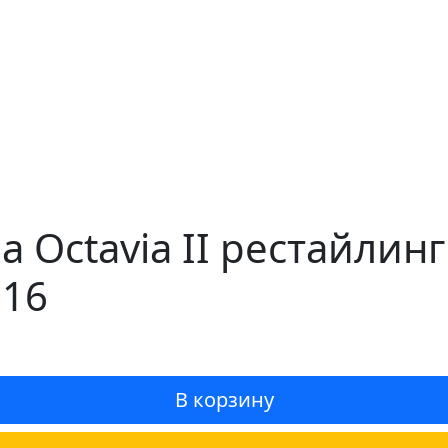
 Octavia II рестайлин
316
В корзину