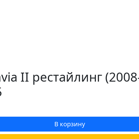
via II рестайлинг (200
5
В корзину