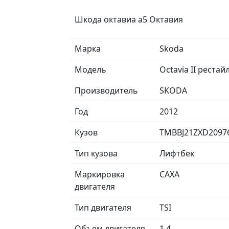
Шкода октавиа а5 Октавия
Марка
Skoda
Модель
Octavia II реста
Производитель
SKODA
Год
2012
Кузов
TMBBJ21ZXD2097
Тип кузова
Лифтбек
Маркировка
CAXA
двигателя
Тип двигателя
TSI
Объем двигателя
1.4