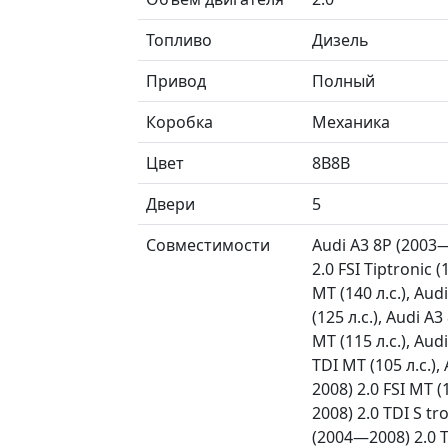
Топливо
Дизель
Привод
Полный
Коробка
Механика
Цвет
8B8B
Двери
5
Совместимости
Audi A3 8P (2003—
2.0 FSI Tiptronic 
MT (140 л.с.), Au
(125 л.с.), Audi A
MT (115 л.с.), Au
TDI MT (105 л.с.)
2008) 2.0 FSI MT 
2008) 2.0 TDI S tr
(2004—2008) 2.0 T