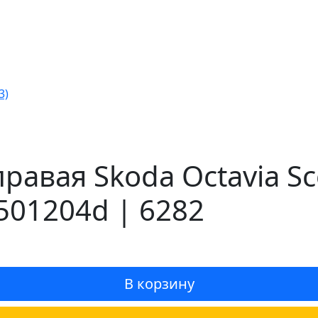
3)
равая Skoda Octavia Sc
501204d | 6282
В корзину