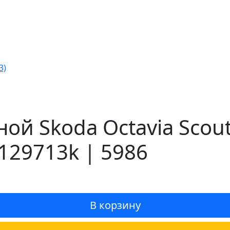
3)
ой Skoda Octavia Scout
129713k | 5986
В корзину