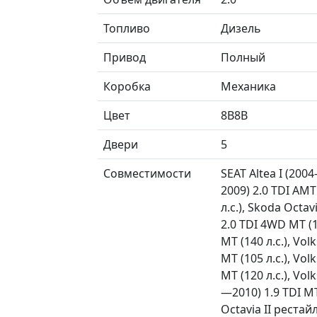
Топливо
Дизель
Привод
Полный
Коробка
Механика
Цвет
8B8B
Двери
5
Совместимости
SEAT Altea I (2004
2009) 2.0 TDI AMT 
л.с.), Skoda Octa
2.0 TDI 4WD MT (1
MT (140 л.с.), Vol
MT (105 л.с.), Vo
MT (120 л.с.), Vo
—2010) 1.9 TDI MT
Octavia II реста