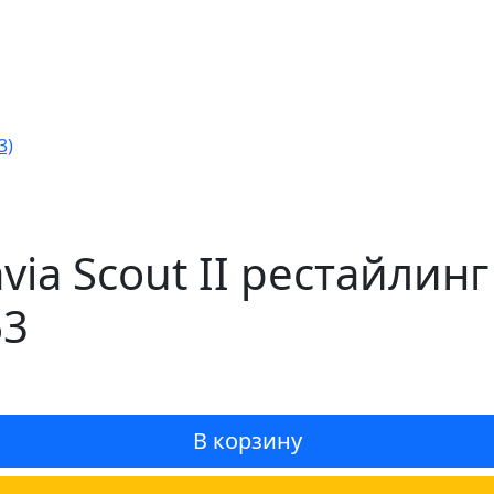
3)
via Scout II рестайлин
63
В корзину