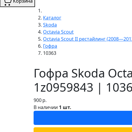
Корзина
Каталог
Skoda
Octavia Scout
Octavia Scout II рестайлинг (2008—201
Гофра
10363
Гофра Skoda Octa
1z0959843 | 103
900
р.
В наличии
1 шт.