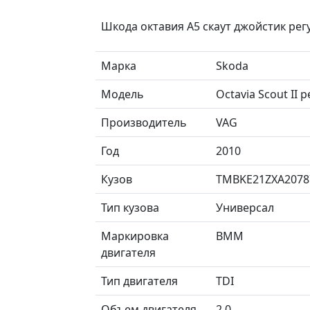
Шкода октавия А5 скаут джойстик ре
Марка
Skoda
Модель
Octavia Scout II
Производитель
VAG
Год
2010
Кузов
TMBKE21ZXA2078
Тип кузова
Универсал
Маркировка
BMM
двигателя
Тип двигателя
TDI
Объем двигателя
2.0