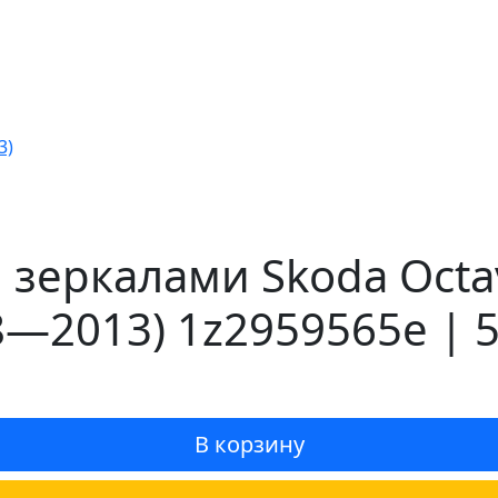
3)
зеркалами Skoda Octavi
8—2013) 1z2959565e | 
В корзину