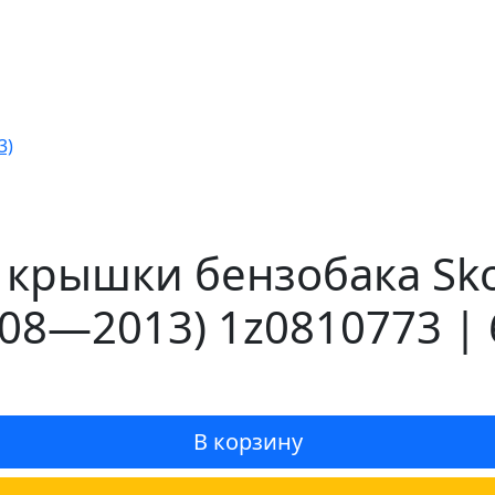
3)
 крышки бензобака Sko
008—2013) 1z0810773 |
В корзину