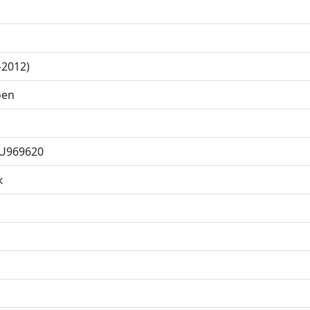
—2012)
oen
U969620
к