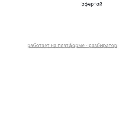
офертой
работает на платформе - разбиратор