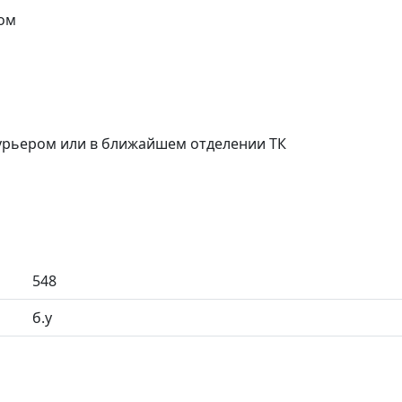
ом
курьером или в ближайшем отделении ТК
548
б.у