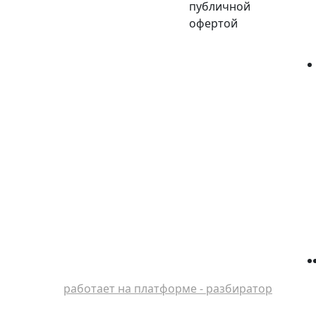
публичной
офертой
работает на платформе - разбиратор