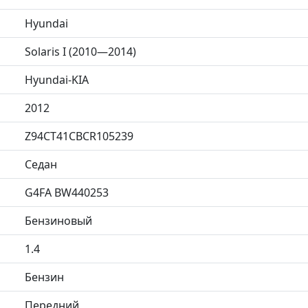
Hyundai
Solaris I (2010—2014)
Hyundai-KIA
2012
Z94CT41CBCR105239
Седан
G4FA BW440253
Бензиновый
1.4
Бензин
Передний