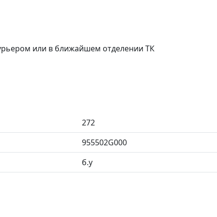
курьером или в ближайшем отделении ТК
272
955502G000
б.у