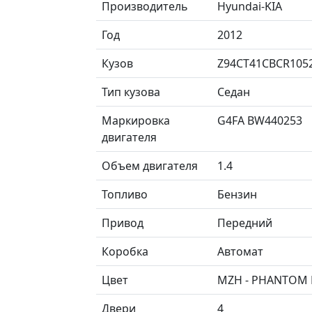
Производитель
Hyundai-KIA
Год
2012
Кузов
Z94CT41CBCR105
Тип кузова
Седан
Маркировка
G4FA BW440253
двигателя
Объем двигателя
1.4
Топливо
Бензин
Привод
Передний
Коробка
Автомат
Цвет
MZH - PHANTOM 
Двери
4