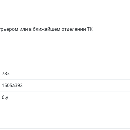
курьером или в ближайшем отделении ТК
783
1505a392
б.у