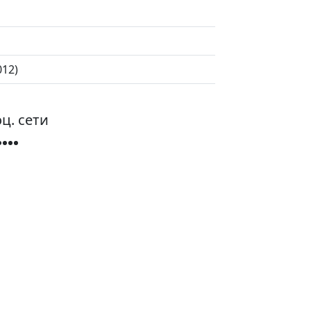
012)
ц. сети