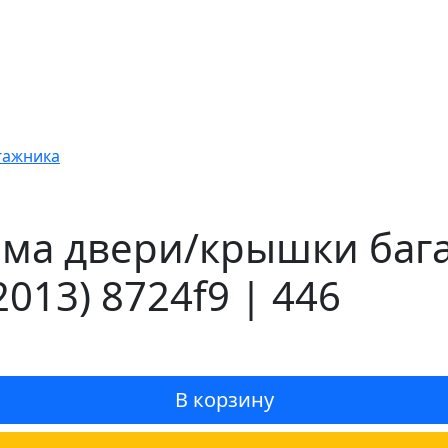
гажника
а двери/крышки багаж
2013) 8724f9 | 446
В корзину