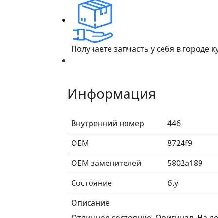
Получаете запчасть у себя в городе 
Информация
Внутренний номер
446
ОЕМ
8724f9
ОЕМ заменителей
5802a189
Состояние
б.у
Описание
Отличное состояние. Оригинал. На л