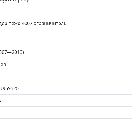
дер пежо 4007 ограничитель
(2007—2013)
oen
U969620
к